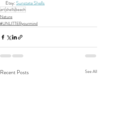
Etsy: 
Sunstate Shells
art
shells
beach
Nature
#UNLITTERyourmind
Recent Posts
See All