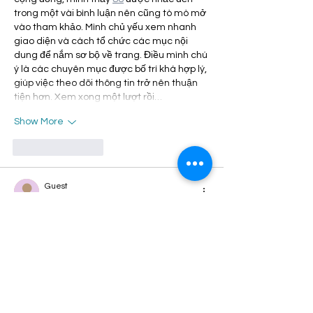
trong một vài bình luận nên cũng tò mò mở 
vào tham khảo. Mình chủ yếu xem nhanh 
giao diện và cách tổ chức các mục nội 
dung để nắm sơ bộ về trang. Điều mình chú 
ý là các chuyên mục được bố trí khá hợp lý, 
giúp việc theo dõi thông tin trở nên thuận 
tiện hơn. Xem xong một lượt rồi…
Show More
Like
Reply
Guest
4 days ago
Khi theo dõi các cuộc thảo luận trên mạng 
sáng nay, mình thấy nhiều người nhắc đến 
S8
 nên cũng truy cập thử. Mình chỉ dành ít 
thời gian để xem tổng quan giao diện và 
cách sắp xếp các mục nội dung. Điều mình 
nhận thấy là website có bố cục rõ ràng, 
thông tin được trình bày khá khoa học và 