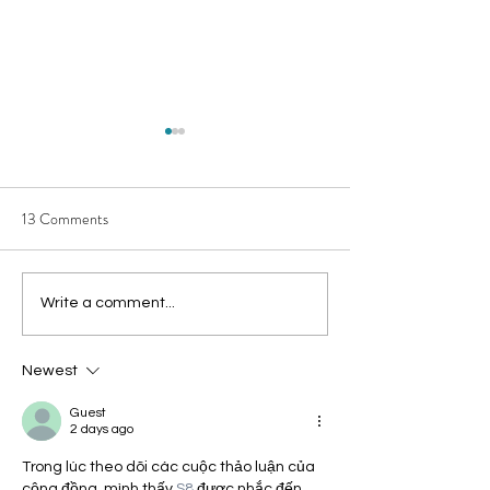
13 Comments
Lessons of the Jungle:
How Art Can #U
Write a comment...
#UNLITTER x Dolphin
the Mind and the 
Quest
Newest
Guest
2 days ago
Trong lúc theo dõi các cuộc thảo luận của 
cộng đồng, mình thấy 
S8
 được nhắc đến 