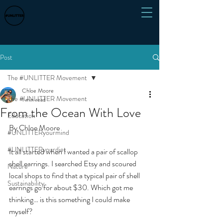
Post
The #UNLITTER Movement
Chloe Moore
The #UNLITTER Movement
1 min read
From the Ocean With Love
Education
By Chloe Moore
#UNLITTERyourmind
#UNLITTERyourdiet
It all started when I wanted a pair of scallop 
shell earrings. I searched Etsy and scoured 
Nature
local shops to find that a typical pair of shell 
Sustainability
earrings go for about $30. Which got me 
thinking… is this something I could make 
myself?