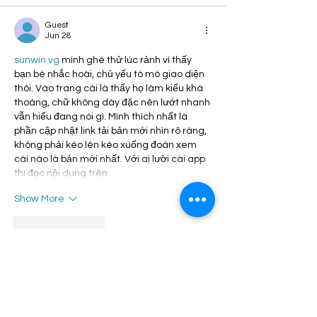
Guest
Jun 28
sunwin vg
 mình ghé thử lúc rảnh vì thấy 
bạn bè nhắc hoài, chủ yếu tò mò giao diện 
thôi. Vào trang cái là thấy họ làm kiểu khá 
thoáng, chữ không dày đặc nên lướt nhanh 
vẫn hiểu đang nói gì. Mình thích nhất là 
phần cập nhật link tải bản mới nhìn rõ ràng, 
không phải kéo lên kéo xuống đoán xem 
cái nào là bản mới nhất. Với ai lười cài app 
thì đọc nội dung trên…
Show More
Like
Reply
Guest
Jun 25
https://hitclubvn.vc/
 hôm trước mình lướt 
thấy mọi người nói nhiều nên ghé thử cho 