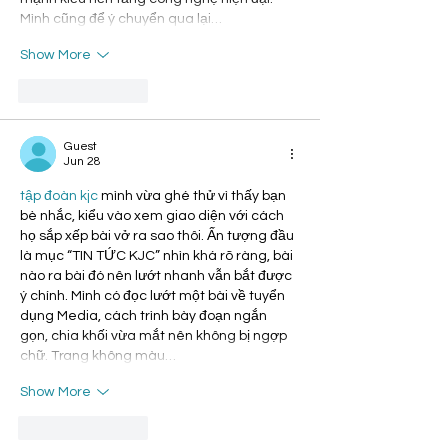
Mình cũng để ý chuyển qua lại…
Show More
Like
Reply
Guest
Jun 28
tập đoàn kjc
 mình vừa ghé thử vì thấy bạn 
bè nhắc, kiểu vào xem giao diện với cách 
họ sắp xếp bài vở ra sao thôi. Ấn tượng đầu 
là mục “TIN TỨC KJC” nhìn khá rõ ràng, bài 
nào ra bài đó nên lướt nhanh vẫn bắt được 
ý chính. Mình có đọc lướt một bài về tuyển 
dụng Media, cách trình bày đoạn ngắn 
gọn, chia khối vừa mắt nên không bị ngợp 
chữ. Trang không màu…
Show More
Like
Reply