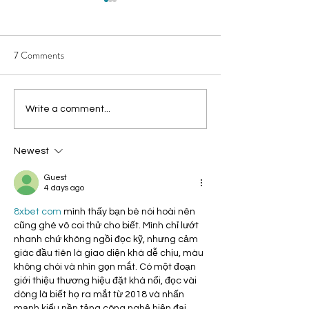
7 Comments
#UNLITTER Your Mind, One
Welcome Spring: 
Write a comment...
Hot Girl Walk at a Time
Sustainably Transi
Wardrobe for War
Newest
Guest
4 days ago
8xbet com
 mình thấy bạn bè nói hoài nên 
cũng ghé vô coi thử cho biết. Mình chỉ lướt 
nhanh chứ không ngồi đọc kỹ, nhưng cảm 
giác đầu tiên là giao diện khá dễ chịu, màu 
không chói và nhìn gọn mắt. Có một đoạn 
giới thiệu thương hiệu đặt khá nổi, đọc vài 
dòng là biết họ ra mắt từ 2018 và nhấn 
mạnh kiểu nền tảng công nghệ hiện đại. 