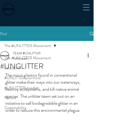
Post
The #UNLITTER Movement
TEAM #UNLITTER
The #UNLITTER Movement
1 min read
#UNGLITTER
Education
The micro plastics found in conventional 
#UNLITTERyourmind
glitter make their ways into our waterways, 
#UNLITTERyourdiet
destroy ecosystems, and kill native animal 
species. The unlitter team set out on an 
Nature
initiative to sell biodegradable glitter in an 
Sustainability
order to reduce this environmental plague. 